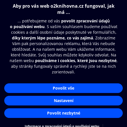
Obsah ke stažení
Moje O2 Knihovna
Další zábava
© O2 Czech Republic a.s.
Nákupní řád
Přístupnost
Aplikace O2 Knihovna
Zásady zpracování osobních údajů
Čti a poslouchej své e-knihy a
Cookies
audioknihy rychleji a pohodlněji.
Nastavení cookies
STÁHNOUT