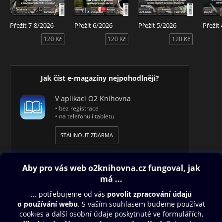
Přežít 7-8/2026
Přežít 6/2026
Přežít 5/2026
Přežít
120 Kč
120 Kč
120 Kč
Jak číst e-magazíny nejpohodlněji?
V aplikaci O2 Knihovna
• bez registrace
• na telefonu i tabletu
STÁHNOUT ZDARMA
Obsah ke stažení
Moje O2 Knihovna