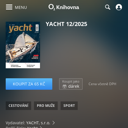
MENU
YACHT 12/2025
Koupit jako
KOUPIT ZA 65 KČ
Cena včetně DPH
dárek
CESTOVÁNÍ
PRO MUŽE
SPORT
Vydavatel:
YACHT, s.r.o.