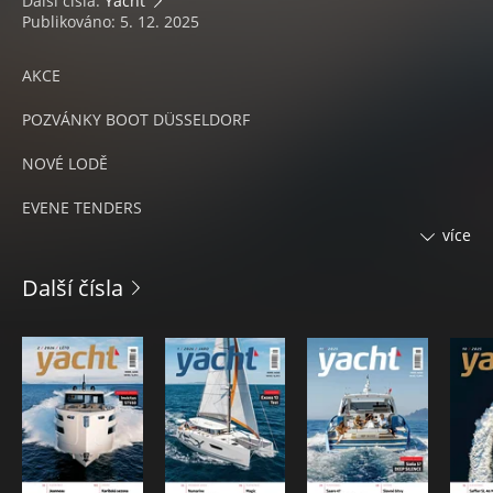
Další čísla:
Yacht
Publikováno: 5. 12. 2025
AKCE
POZVÁNKY BOOT DÜSSELDORF
NOVÉ LODĚ
EVENE TENDERS
více
AXOPAR 38
Další čísla
RANIERI NEXT 255 LX
SANLORENZO SHE
MOTOROVÉ JACHTY
ITAMA 51
PLACHETNICE