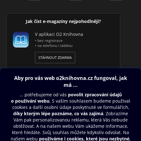
Jak číst e-magazíny nejpohodlněji?
V aplikaci O2 Knihovna
• bez registrace
• na telefonu i tabletu
STÁHNOUT ZDARMA
Obsah ke stažení
Moje O2 Knihovna
Další zábava