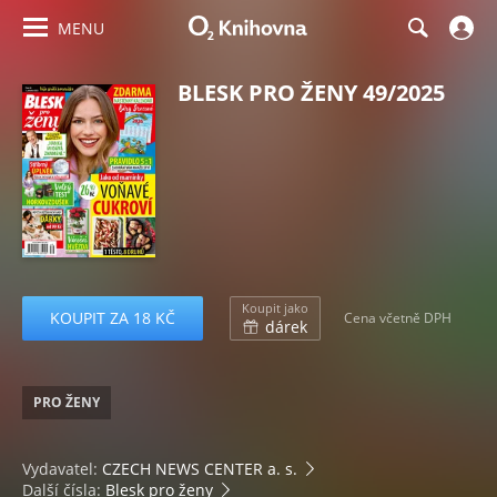
MENU
BLESK PRO ŽENY 49/2025
Koupit jako
KOUPIT ZA 18 KČ
Cena včetně DPH
dárek
PRO ŽENY
Vydavatel:
CZECH NEWS CENTER a. s.
Další čísla:
Blesk pro ženy