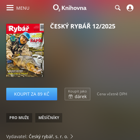
MENU
ČESKÝ RYBÁŘ 12/2025
Koupit jako
KOUPIT ZA 89 KČ
Cena včetně DPH
dárek
PRO MUŽE
MĚSÍČNÍKY
Vydavatel:
Český rybář, s. r. o.