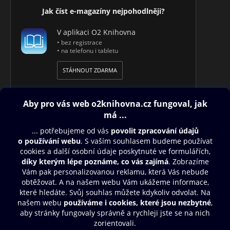
Jak číst e-magazíny nejpohodlněji?
V aplikaci O2 Knihovna
• bez registrace
• na telefonu i tabletu
STÁHNOUT ZDARMA
Obsah ke stažení
Moje O2 Knihovna
Další zábava
© O2 Czech Republic a.s.