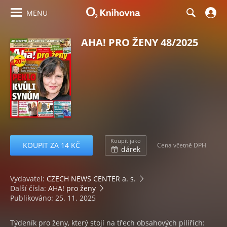
MENU
AHA! PRO ŽENY 48/2025
Koupit jako
KOUPIT ZA 14 KČ
Cena včetně DPH
dárek
Vydavatel:
CZECH NEWS CENTER a. s.
Další čísla:
AHA! pro ženy
Publikováno: 25. 11. 2025
Týdeník pro ženy, který stojí na třech obsahových pilířích: