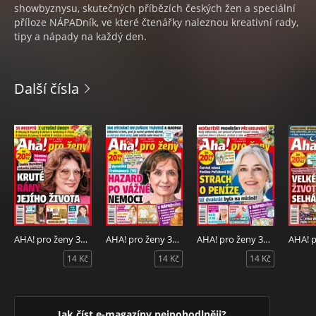
showbyznysu, skutečných příbězích českých žen a speciální
příloze NÁPADník, ve které čtenářky naleznou kreativní rady,
tipy a nápady na každý den.
Další čísla
AHA! pro ženy 32/2026
AHA! pro ženy 31/2026
AHA! pro ženy 30/2026
14 Kč
14 Kč
14 Kč
Jak číst e-magazíny nejpohodlněji?