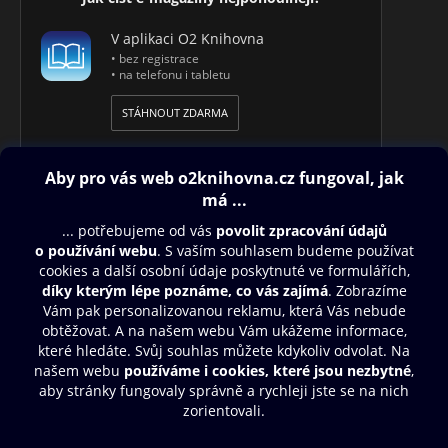
V aplikaci O2 Knihovna
• bez registrace
• na telefonu i tabletu
STÁHNOUT ZDARMA
Obsah ke stažení
Moje O2 Knihovna
Další zábava
© O2 Czech Republic a.s.
Nákupní řád