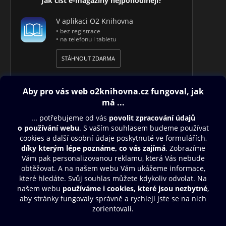
Jak číst e-magazíny nejpohodlněji?
V aplikaci O2 Knihovna
• bez registrace
• na telefonu i tabletu
STÁHNOUT ZDARMA
Obsah ke stažení
Moje O2 Knihovna
Další zábava
© O2 Czech Republic a.s.
Nákupní řád