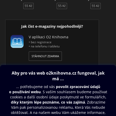
55 Kč
55 Kč
55 Kč
Jak číst e-magazíny nejpohodlněji?
V aplikaci O2 Knihovna
• bez registrace
• na telefonu i tabletu
STÁHNOUT ZDARMA
Obsah ke stažení
Moje O2 Knihovna
Další zábava