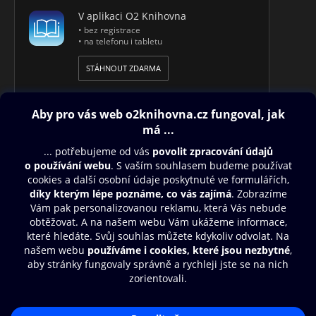
V aplikaci O2 Knihovna
• bez registrace
• na telefonu i tabletu
STÁHNOUT ZDARMA
Obsah ke stažení
Moje O2 Knihovna
Další zábava
© O2 Czech Republic a.s.
Nákupní řád
Přístupnost