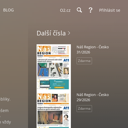
BLOG
O2.cz
Přihlásit se
Další čísla
Náš Region - Česko
31/2026
Zdarma
Náš Region - Česko
bliky.
29/2026
Zdarma
vašem
o
n vždy