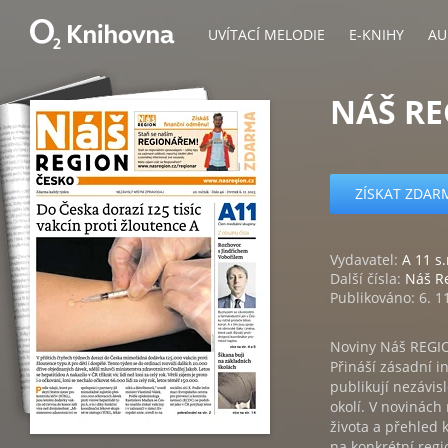
UVÍTACÍ MELODIE
E-KNIHY
AU
NÁŠ RE
ZÍSKAT ZDAR
Vydavatel:
A 11 s.
Další čísla:
Náš Re
Publikováno: 6. 1
Noviny Náš REGIO
Přináší zásadní i
publikují nezávis
okolí. V novinác
života a přehled 
na konkrétní regi