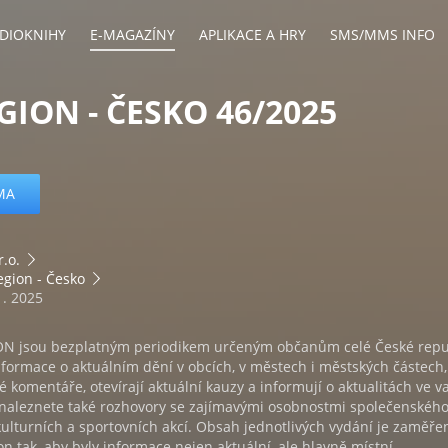
DIOKNIHY
E-MAGAZÍNY
APLIKACE A HRY
SMS/MMS INFO
GION - ČESKO 46/2025
MA
r.o.
gion - Česko
1. 2025
N jsou bezplatným periodikem určeným občanům celé České repu
nformace o aktuálním dění v obcích, v městech i městských částech,
lé komentáře, otevírají aktuální kauzy a informují o aktualitách ve 
h naleznete také rozhovory se zajímavými osobnostmi společenskéh
kulturních a sportovních akcí. Obsah jednotlivých vydání je zaměře
on tak, aby byly informace nejen aktuální, ale hlavně místní.