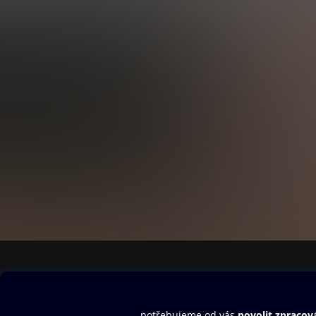
Obsah ke stažení
Moje O2 Knih
Uvítací melodie
Přihlásit se
Aplikace a hry