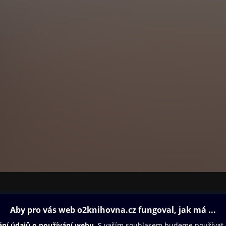
ovna
Další zábava
Oneplay