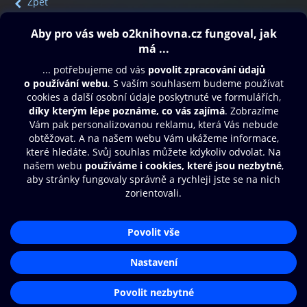
Zpět
Obsah ke stažení
Moje O2 Knihovna
Další zábava
© O2 Czech Republic a.s.
Nákupní řád
Přístupnost
Aplikace O2 Knihovna
Zásady zpracování osobních údajů
Čti a poslouchej své e-knihy a
Cookies
audioknihy rychleji a pohodlněji.
Nastavení cookies