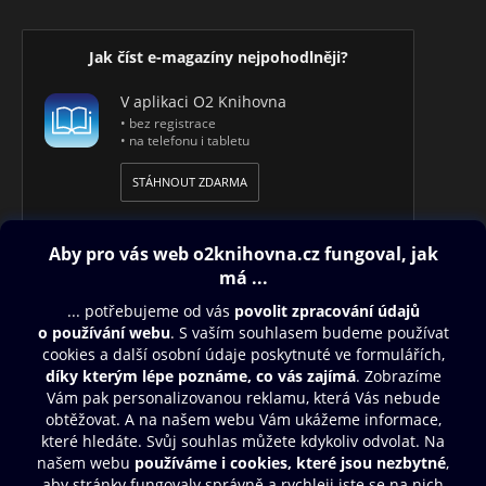
Jak číst e-magazíny nejpohodlněji?
V aplikaci O2 Knihovna
• bez registrace
• na telefonu i tabletu
STÁHNOUT ZDARMA
Obsah ke stažení
Moje O2 Knihovna
Další zábava
© O2 Czech Republic a.s.