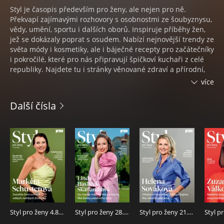
Styl je časopis především pro ženy, ale nejen pro ně.
Překvapí zajímavými rozhovory s osobnostmi ze šoubyznysu,
vědy, umění, sportu i dalších oborů. Inspiruje příběhy žen,
jež se dokázaly poprat s osudem. Nabízí nejnovější trendy ze
světa módy i kosmetiky, ale i báječné recepty pro začátečníky
i pokročilé, které pro nás připravují špičkoví kuchaři z celé
republiky. Najdete tu i stránky věnované zdraví a přírodní,
zejména bylinné medicíně se spoustou praktických tipů, jak
více
se orientovat v možnostech, které při konkrétních chorobách
a potížích nabízí naše zdravotnictví a moderní lékařská věda.
Další čísla
Oblíbená jsou i témata a rady, jež se věnují vztahům,
psychologii, rodině, zdravému životního stylu či sexu.
Styl pro ženy 4.8.2026
Styl pro ženy 28.7.2026
Styl pro ženy 21.7.2026