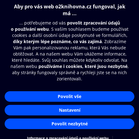
Obsah ke stažení
Moje O2 Knihovna
Další zábava
© O2 Czech Republic a.s.
Nákupní řád
Přístupnost
Aplikace O2 Knihovna
Zásady zpracování osobních údajů
Čti a poslouchej své e-knihy a
Cookies
audioknihy rychleji a pohodlněji.
Nastavení cookies
STÁHNOUT