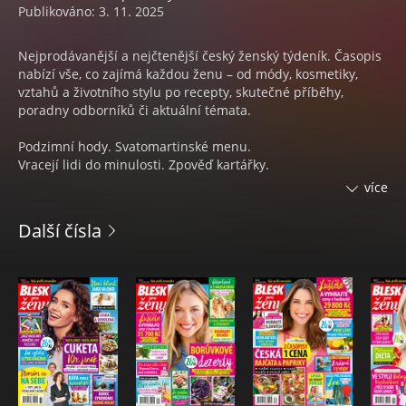
Publikováno: 3. 11. 2025
Nejprodávanější a nejčtenější český ženský týdeník. Časopis
nabízí vše, co zajímá každou ženu – od módy, kosmetiky,
vztahů a životního stylu po recepty, skutečné příběhy,
poradny odborníků či aktuální témata.
Podzimní hody. Svatomartinské menu.
Vracejí lidi do minulosti. Zpověď kartářky.
Víte co je nosní orgasmus? Kdy pomáhá a kdy škodí?
více
Proč ženy žijí déle? Může za to příroda, pivo, bůček.
Koho si nechat v přátelích. Vyházejte upírky i drbny.
Další čísla
Kabáty na zahřátí i parádu.
Horoskop. Síla úplňku. Vášeň, klid i divoké vody.