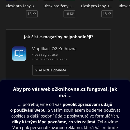
Blesk pro ženy 32/2026
Blesk pro ženy 31/2026
Blesk pro ženy 30/2026
18 Kč
18 Kč
18 Kč
Jak číst e-magazíny nejpohodlněji?
V aplikaci O2 Knihovna
• bez registrace
• na telefonu i tabletu
STÁHNOUT ZDARMA
Obsah ke stažení
Moje O2 Knihovna