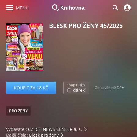
MENU
BLESK PRO ŽENY 45/2025
Koupit jako
KOUPIT ZA 18 KČ
Cena včetně DPH
dárek
PRO ŽENY
Vydavatel:
CZECH NEWS CENTER a. s.
Další čísla:
Blesk pro ženy