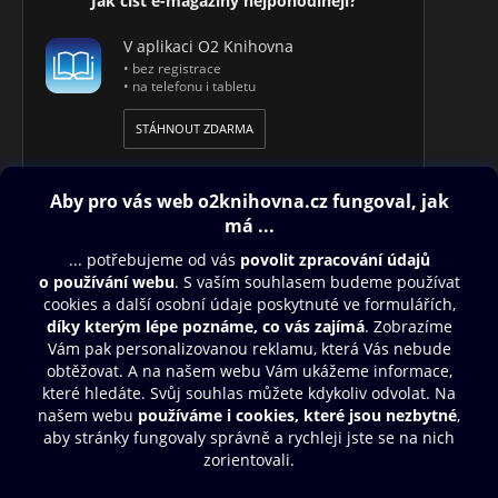
Jak číst e-magazíny nejpohodlněji?
V aplikaci O2 Knihovna
• bez registrace
• na telefonu i tabletu
STÁHNOUT ZDARMA
Obsah ke stažení
Moje O2 Knihovna
Další zábava
© O2 Czech Republic a.s.
Nákupní řád