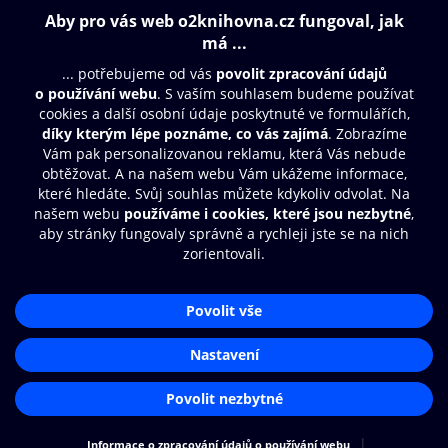
Obsah ke stažení
Moje O2 Knihovna
Další zábava
© O2 Czech Republic a.s.
Nákupní řád
Přístupnost
Aplikace O2 Knihovna
Zásady zpracování osobních údajů
Čti a poslouchej své e-knihy a
Cookies
audioknihy rychleji a pohodlněji.
Nastavení cookies
STÁHNOUT