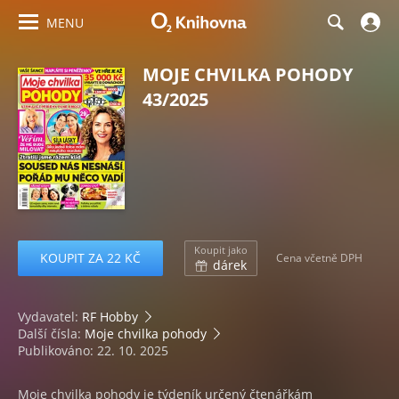
MENU
MOJE CHVILKA POHODY
43/2025
Koupit jako
KOUPIT ZA 22 KČ
Cena včetně DPH
dárek
Vydavatel:
RF Hobby
Další čísla:
Moje chvilka pohody
Publikováno: 22. 10. 2025
Moje chvilka pohody je týdeník určený čtenářkám