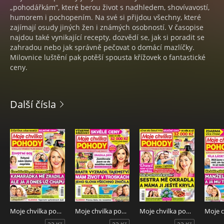
„pohodářkám“, které berou život s nadhledem, shovívavostí,
humorem i pochopením. Na své si přijdou všechny, které
zajímají osudy jiných žen i známých osobností. V časopise
najdou také vynikající recepty, dozvědí se, jak si poradit se
zahradou nebo jak správně pečovat o domácí mazlíčky.
Milovnice luštění pak potěší spousta křížovek o fantastické
ceny.
Další čísla
Moje chvilka pohody 32/2026
Moje chvilka pohody 31/2026
Moje chvilka pohody 30/2026