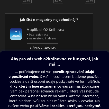
22 Kč
22 Kč
22 Kč
Jak číst e-magazíny nejpohodlněji?
V aplikaci O2 Knihovna
• bez registrace
• na telefonu i tabletu
STÁHNOUT ZDARMA
Obsah ke stažení
Moje O2 Knihovna
Další zábava