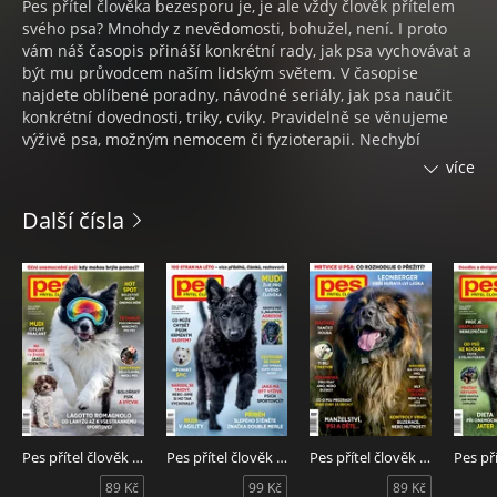
Pes přítel člověka bezesporu je, je ale vždy člověk přítelem
svého psa? Mnohdy z nevědomosti, bohužel, není. I proto
vám náš časopis přináší konkrétní rady, jak psa vychovávat a
být mu průvodcem naším lidským světem. V časopise
najdete oblíbené poradny, návodné seriály, jak psa naučit
konkrétní dovednosti, triky, cviky. Pravidelně se věnujeme
výživě psa, možným nemocem či fyzioterapii. Nechybí
prezentace psích plemen, a to ani těch neznámých či
více
dodnes pracujících po boku člověka. Agility, klasický výcvik,
dogfrisbee, lovecký či záchranářský výcvik a další aktivity,
Další čísla
sporty určené pro psí parťáky a jejich majitele mají u nás své
pevné místo, stejně jako reportáže z nich. Rozhovory se
zajímavými lidmi, skutečné příběhy psů a jejich majitelů, tipy
na výlety… Mít psa je velké štěstí a být mu dobrým parťákem,
průvodcem by mělo být povinností každého zodpovědného
majitele. Rádi vám v tom pomáháme každý měsíc už od roku
1954.
Pes přítel člověk 8/2026
Pes přítel člověk 7/2026
Pes přítel člověk 6/2026
89 Kč
99 Kč
89 Kč