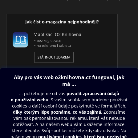
Jak číst e-magazíny nejpohodlněji?
V aplikaci O2 Knihovna
• bez registrace
• na telefonu i tabletu
STÁHNOUT ZDARMA
Obsah ke stažení
Moje O2 Knihovna
Další zábava