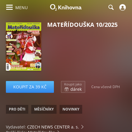
MENU
MATEŘÍDOUŠKA 10/2025
Koupit jako
KOUPIT ZA 39 KČ
Cena včetně DPH
dárek
PRO DĚTI
MĚSÍČNÍKY
NOVINKY
Vydavatel:
CZECH NEWS CENTER a. s.