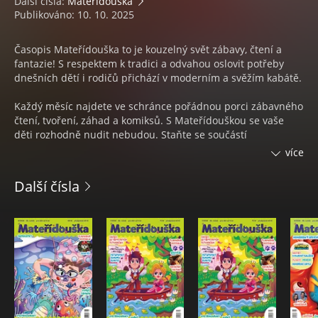
Další čísla:
Mateřídouška
Publikováno: 10. 10. 2025
Časopis Mateřídouška to je kouzelný svět zábavy, čtení a
fantazie! S respektem k tradici a odvahou oslovit potřeby
dnešních dětí i rodičů přichází v moderním a svěžím kabátě.
Každý měsíc najdete ve schránce pořádnou porci zábavného
čtení, tvoření, záhad a komiksů. S Mateřídouškou se vaše
děti rozhodně nudit nebudou. Staňte se součástí
nejoblíbenějšího časopisu a jeho příběhů, který oslovuje děti
více
v předškolním a školním věku od 5 do 8 let.
Další čísla
Počet stran: 40
Šéfredaktor: Zuzana Pavésková
Halloweenský speciál. Staň se detektivem. Strašidelné úkoly.
Hrůza, strach, napětí.
Dýňová zahrada. Hvězda Adéla Zouharová. Děsivé
vystřihovánky. Soutěže, záhady, luštění, omalovánky.