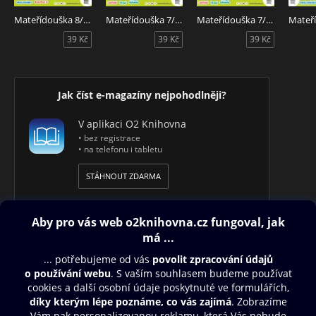
Mateřídouška 8/2026
Mateřídouška 7/2026
Mateřídouška 7/2026
39 Kč
39 Kč
39 Kč
Jak číst e-magazíny nejpohodlněji?
V aplikaci O2 Knihovna
• bez registrace
• na telefonu i tabletu
STÁHNOUT ZDARMA
Obsah ke stažení
Moje O2 Knihovna