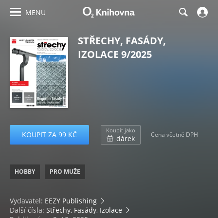
MENU
STŘECHY, FASÁDY,
IZOLACE 9/2025
Koupit jako
KOUPIT ZA 99 KČ
Cena včetně DPH
dárek
HOBBY
PRO MUŽE
Vydavatel:
EEZY Publishing
Další čísla:
Střechy, Fasády, Izolace