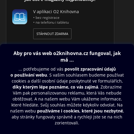
V aplikaci O2 Knihovna
• bez registrace
• na telefonu i tabletu
STÁHNOUT ZDARMA
Obsah ke stažení
Moje O2 Knihovna
Další zábava
© O2 Czech Republic a.s.
Nákupní řád