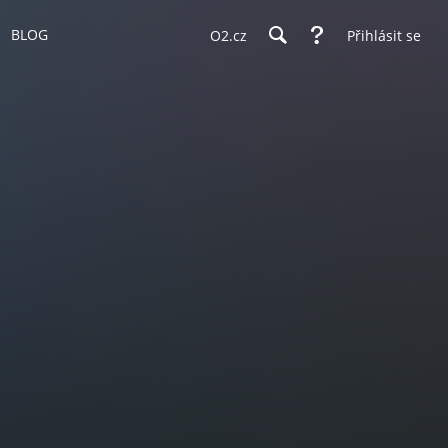
BLOG
O2.cz
Přihlásit se