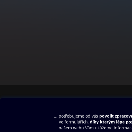
Obsah ke stažení
Moje O2 Knih
Uvítací melodie
Přihlásit se
Aplikace a hry
E-knihy
Dárkový poukaz
SMS/MMS Info
Audioknihy
Nápověda
Blog