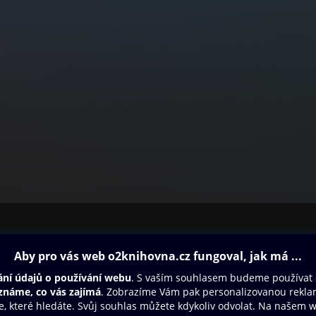
ovna
Další zábava
Oneplay
Oneplay Originály
Sport