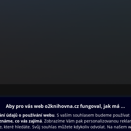
ovna
Další zábava
Oneplay
Oneplay Originály
Sport