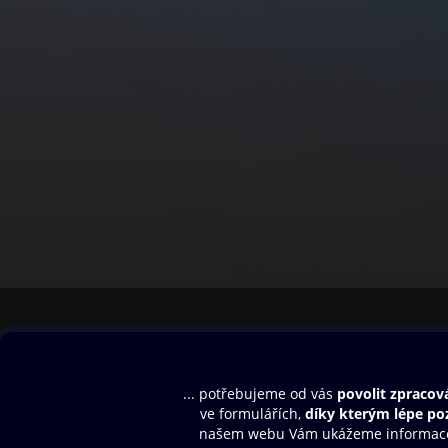
Obsah ke stažení
Moje O2 Knih
Uvítací melodie
Přihlásit se
Aplikace a hry
E-knihy
Dárkový poukaz
SMS/MMS Info
Audioknihy
Nápověda
Blog