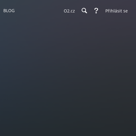
BLOG
O2.cz
Přihlásit se