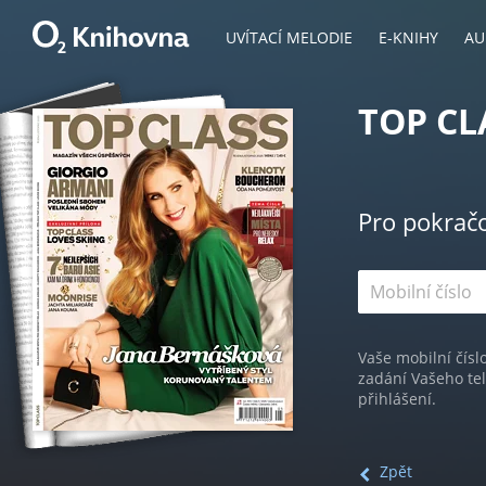
UVÍTACÍ MELODIE
E-KNIHY
AU
TOP CL
Pro pokrač
Vaše mobilní čísl
zadání Vašeho te
přihlášení.
Zpět