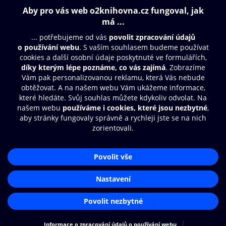
Obsah ke stažení
Moje O2 Knihovna
Další zábava
© O2 Czech Republic a.s.
Nákupní řád
Přístupnost
Aplikace O2 Knihovna
Zásady zpracování osobních údajů
Čti a poslouchej své e-knihy a
Cookies
audioknihy rychleji a pohodlněji.
Nastavení cookies
STÁHNOUT