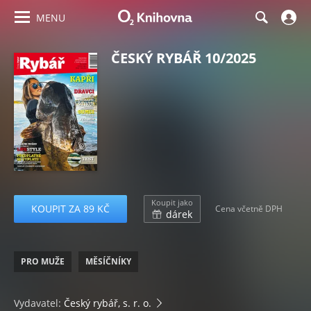
MENU
ČESKÝ RYBÁŘ 10/2025
Koupit jako
KOUPIT ZA 89 KČ
Cena včetně DPH
dárek
PRO MUŽE
MĚSÍČNÍKY
Vydavatel:
Český rybář, s. r. o.