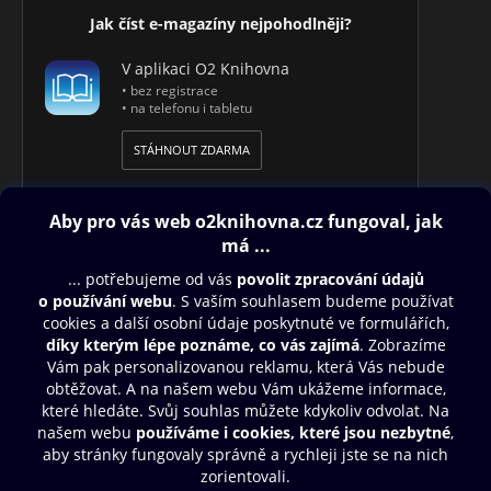
Jak číst e-magazíny nejpohodlněji?
V aplikaci O2 Knihovna
• bez registrace
• na telefonu i tabletu
STÁHNOUT ZDARMA
Obsah ke stažení
Moje O2 Knihovna
Další zábava
© O2 Czech Republic a.s.