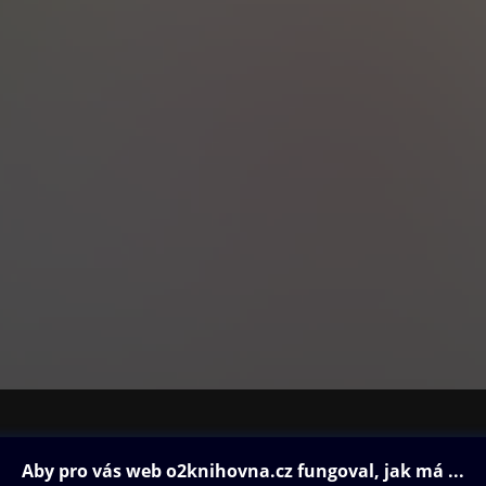
ovna
Další zábava