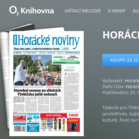
UVÍTACÍ MELODIE
E-KNIHY
AU
HORÁCK
KOUPIT ZA 25
Vydavatel:
Horáck
Další čísla:
Horác
Publikováno: 25. 
Týdeník pro Třeb
Jaroměřicko. Každ
kultuře, život na