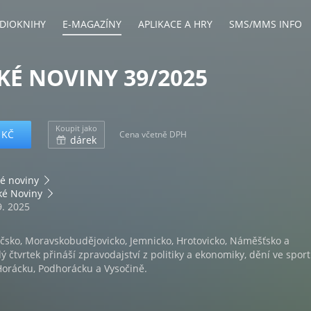
DIOKNIHY
E-MAGAZÍNY
APLIKACE A HRY
SMS/MMS INFO
É NOVINY 39/2025
Koupit jako
 KČ
Cena včetně DPH
dárek
é noviny
ké Noviny
9. 2025
íčsko, Moravskobudějovicko, Jemnicko, Hrotovicko, Náměšťsko a
ý čtvrtek přináší zpravodajství z politiky a ekonomiky, dění ve sport
 Horácku, Podhorácku a Vysočině.