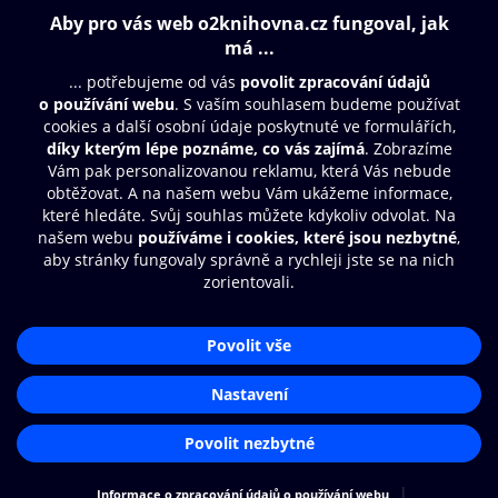
Obsah ke stažení
Moje O2 Knihovna
Další zábava
© O2 Czech Republic a.s.
Nákupní řád
Přístupnost
Aplikace O2 Knihovna
Zásady zpracování osobních údajů
Čti a poslouchej své e-knihy a
Cookies
audioknihy rychleji a pohodlněji.
Nastavení cookies
STÁHNOUT