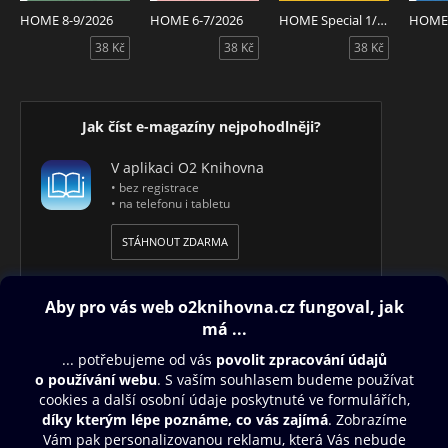
HOME 8-9/2026
HOME 6-7/2026
HOME Special 1/2026
HOME 
38 Kč
38 Kč
38 Kč
Jak číst e-magazíny nejpohodlněji?
V aplikaci O2 Knihovna
• bez registrace
• na telefonu i tabletu
STÁHNOUT ZDARMA
Obsah ke stažení
Moje O2 Knihovna