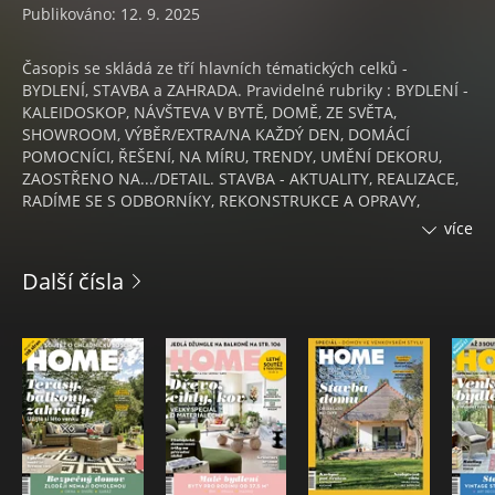
Publikováno: 12. 9. 2025
Časopis se skládá ze tří hlavních tématických celků -
BYDLENÍ, STAVBA a ZAHRADA. Pravidelné rubriky : BYDLENÍ -
KALEIDOSKOP, NÁVŠTEVA V BYTĚ, DOMĚ, ZE SVĚTA,
SHOWROOM, VÝBĚR/EXTRA/NA KAŽDÝ DEN, DOMÁCÍ
POMOCNÍCI, ŘEŠENÍ, NA MÍRU, TRENDY, UMĚNÍ DEKORU,
ZAOSTŘENO NA.../DETAIL. STAVBA - AKTUALITY, REALIZACE,
RADÍME SE S ODBORNÍKY, REKONSTRUKCE A OPRAVY,
POSTŘEHY, EKOLOGICKÉ A ENERGETICKY ÚSPORNÉ BYDLENÍ,
více
LEXIKON STAVITELE, DETAIL/ZAOSTŘENO NA..., JAK A Z ČEHO,
PRO A PROTI, OTAZNÍKY A PARAGRAFY, FINANCE, TEPLO
Další čísla
DOMOVA. ZAHRADA - MĚSÍC V ZAHRADĚ, NÉVŠTEVA V
ZAHRADĚ, ZAHRADNÍ ARCHITEKT, INSPIRACE/TIPY DO
ZAHRADY, ZAHRADNÍ TECHNIKA A NÁŘADÍ, RELAX.