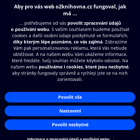
Obsah ke stažení
Moje O2 Knihovna
Další zábava
© O2 Czech Republic a.s.
Nákupní řád
Přístupnost
Aplikace O2 Knihovna
Zásady zpracování osobních údajů
Čti a poslouchej své e-knihy a
Cookies
audioknihy rychleji a pohodlněji.
Nastavení cookies
STÁHNOUT