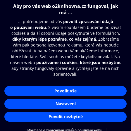
Obsah ke stažení
Moje O2 Knihovna
Další zábava
© O2 Czech Republic a.s.
Nákupní řád
Přístupnost
Aplikace O2 Knihovna
Zásady zpracování osobních údajů
Čti a poslouchej své e-knihy a
Cookies
audioknihy rychleji a pohodlněji.
Nastavení cookies
STÁHNOUT