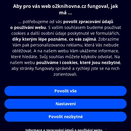
Obsah ke stažení
Moje O2 Knihovna
Další zábava
© O2 Czech Republic a.s.
Nákupní řád
Přístupnost
Aplikace O2 Knihovna
Zásady zpracování osobních údajů
Čti a poslouchej své e-knihy a
Cookies
audioknihy rychleji a pohodlněji.
Nastavení cookies
STÁHNOUT