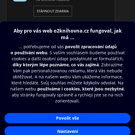
STÁHNOUT ZDARMA
Obsah ke stažení
Moje O2 Knihovna
Další zábava
© O2 Czech Republic a.s.
Nákupní řád
Přístupnost
Aplikace O2 Knihovna
Zásady zpracování osobních údajů
Čti a poslouchej své e-knihy a
Cookies