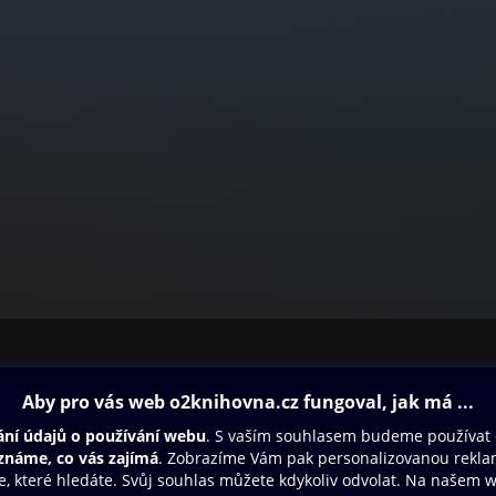
ovna
Další zábava
Oneplay
Oneplay Originály
Sport