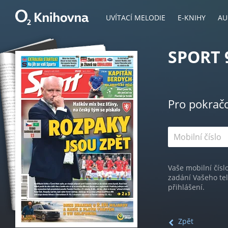
UVÍTACÍ MELODIE
E-KNIHY
AU
SPORT 
Pro pokrač
Vaše mobilní čísl
zadání Vašeho te
přihlášení.
Zpět