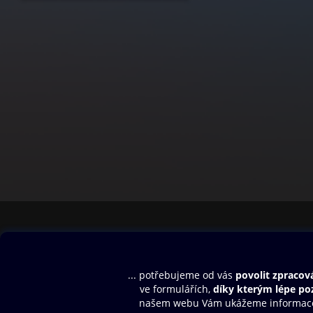
Obsah ke stažení
Moje O2 Knih
Uvítací melodie
Přihlásit se
Aplikace a hry
E-knihy
Dárkový poukaz
SMS/MMS Info
Audioknihy
Nápověda
Blog