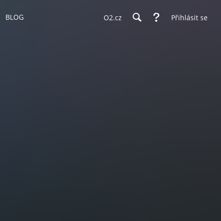
BLOG
O2.cz
Přihlásit se