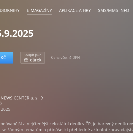
DIOKNIHY
E-MAGAZÍNY
APLIKACE A HRY
SMS/MMS INFO
.9.2025
Koupit jako
 KČ
Cena včetně DPH
dárek
NEWS CENTER a. s.
. 2025
rodávanější a nejčtenější celostátní deník v ČR, je barevný deník no
 se žádným tématům a přinášející přehledné aktuální zpravodajstv