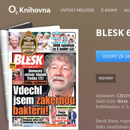
UVÍTACÍ MELODIE
E-KNIHY
AU
BLESK 6
KOUPIT ZA 24
NOVINY
Vydavatel:
CZECH 
Další čísla:
Blesk
Publikováno: 6. 9
Deník Blesk, nejp
doby nevyhýbající