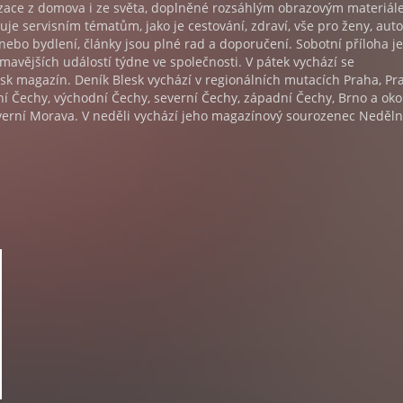
nzace z domova i ze světa, doplněné rozsáhlým obrazovým materiál
uje servisním tématům, jako je cestování, zdraví, vše pro ženy, auto
nebo bydlení, články jsou plné rad a doporučení. Sobotní příloha je
avějších událostí týdne ve společnosti. V pátek vychází se
k magazín. Deník Blesk vychází v regionálních mutacích Praha, Pr
žní Čechy, východní Čechy, severní Čechy, západní Čechy, Brno a okol
everní Morava. V neděli vychází jeho magazínový sourozenec Neděln