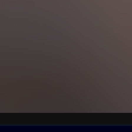
ovna
Další zábava