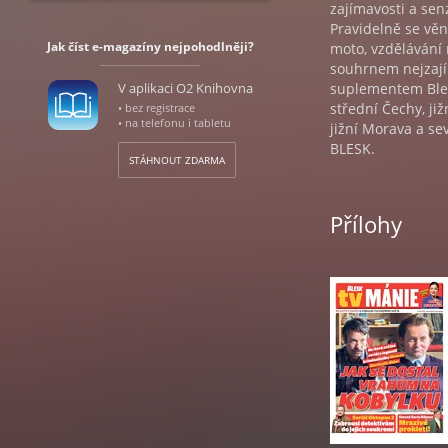
zajímavosti a se
Pravidelně se věn
Jak číst e-magazíny nejpohodlněji?
moto, vzdělávání 
souhrnem nejzajím
V aplikaci O2 Knihovna
suplementem Bles
střední Čechy, ji
• bez registrace
• na telefonu i tabletu
jižní Morava a s
BLESK.
STÁHNOUT ZDARMA
Přílohy