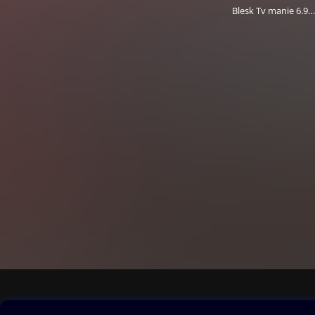
Blesk Tv manie 6.9.2025
Obsah ke stažení
Moje O2 Knih