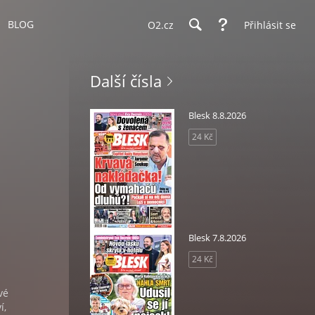
BLOG
O2.cz
Přihlásit se
Další čísla
Blesk 8.8.2026
24 Kč
Blesk 7.8.2026
24 Kč
vé
í,