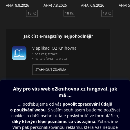
AHA! 8.8.2026
AHA! 7.8.2026
AHA! 6.8.2026
AHA! 5
18 Kč
18 Kč
18 Kč
Jak číst e-magazíny nejpohodlněji?
V aplikaci O2 Knihovna
• bez registrace
• na telefonu i tabletu
STÁHNOUT ZDARMA
Obsah ke stažení
Moje O2 Knihovna