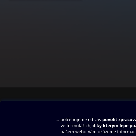
Obsah ke stažení
Moje O2 Knih
Uvítací melodie
Přihlásit se
Aplikace a hry
E-knihy
Dárkový poukaz
SMS/MMS Info
Audioknihy
Nápověda
Blog