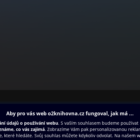
ovna
Další zábava
Oneplay
Oneplay Originály
Sport