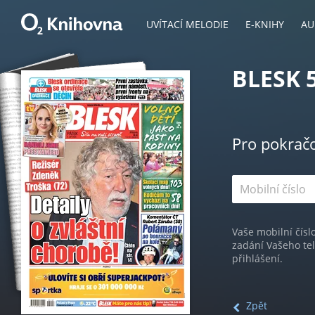
UVÍTACÍ MELODIE
E-KNIHY
AU
BLESK 5
Pro pokrač
Vaše mobilní čísl
zadání Vašeho te
přihlášení.
Zpět