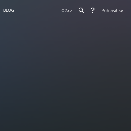
BLOG
O2.cz
Přihlásit se