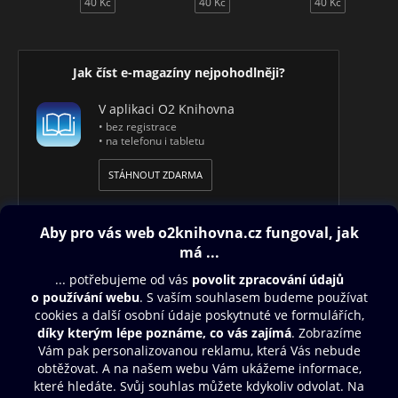
40 Kč
40 Kč
40 Kč
Jak číst e-magazíny nejpohodlněji?
V aplikaci O2 Knihovna
• bez registrace
• na telefonu i tabletu
STÁHNOUT ZDARMA
Obsah ke stažení
Moje O2 Knihovna
Další zábava