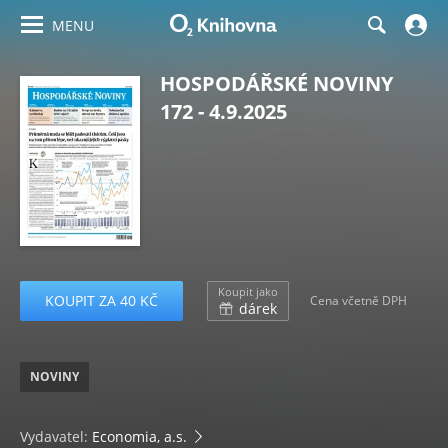
MENU
HOSPODÁŘSKÉ NOVINY
172 - 4.9.2025
Koupit jako
KOUPIT ZA 40 KČ
Cena včetně DPH
dárek
NOVINY
Vydavatel:
Economia, a.s.