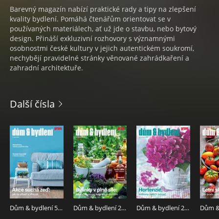
Barevný magazín nabízí praktické rady a tipy na zlepšení
kvality bydlení. Pomáhá čtenářům orientovat se v
používaných materiálech, ať už jde o stavbu, nebo bytový
design. Přináší exkluzivní rozhovory s významnými
osobnostmi české kultury v jejich autentickém soukromí,
nechybějí pravidelné stránky věnované zahrádkaření a
zahradní architektuře.
Další čísla
Dům & bydlení 5.8.2026
Dům & bydlení 29.7.2026
Dům & bydlení 22.7.2026