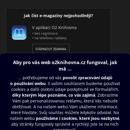
Jak číst e-magazíny nejpohodlněji?
V aplikaci O2 Knihovna
• bez registrace
• na telefonu i tabletu
STÁHNOUT ZDARMA
Obsah ke stažení
Moje O2 Knihovna
Další zábava