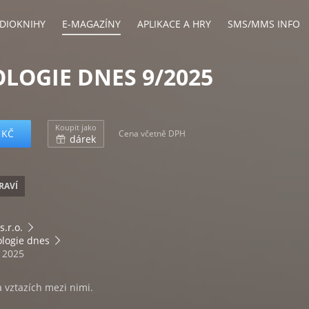
DIOKNIHY
E-MAGAZÍNY
APLIKACE A HRY
SMS/MMS INFO
LOGIE DNES 9/2025
Koupit jako
 KČ
Cena včetně DPH
dárek
RAVÍ
s.r.o.
ologie dnes
. 2025
a vztazích mezi nimi.