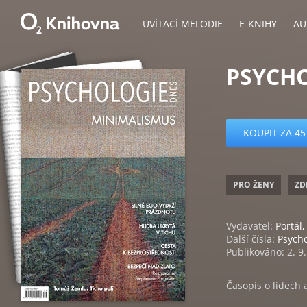
UVÍTACÍ MELODIE
E-KNIHY
AU
PSYCHO
KOUPIT ZA 45
PRO ŽENY
ZD
Vydavatel:
Portál, 
Další čísla:
Psych
Publikováno: 2. 9
Časopis o lidech 