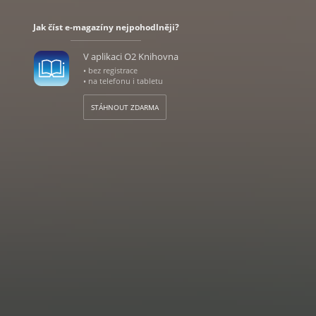
Jak číst e-magazíny nejpohodlněji?
V aplikaci O2 Knihovna
• bez registrace
• na telefonu i tabletu
STÁHNOUT ZDARMA