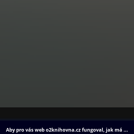
ovna
Další zábava