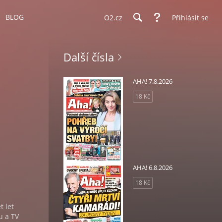
BLOG
O2.cz
Přihlásit se
Další čísla
AHA! 7.8.2026
18 Kč
AHA! 6.8.2026
18 Kč
 let
u a TV