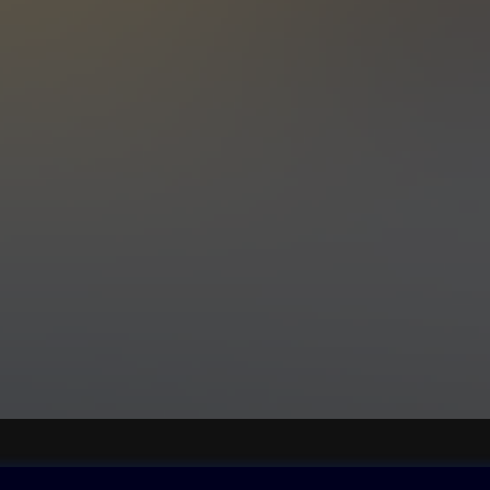
ovna
Další zábava