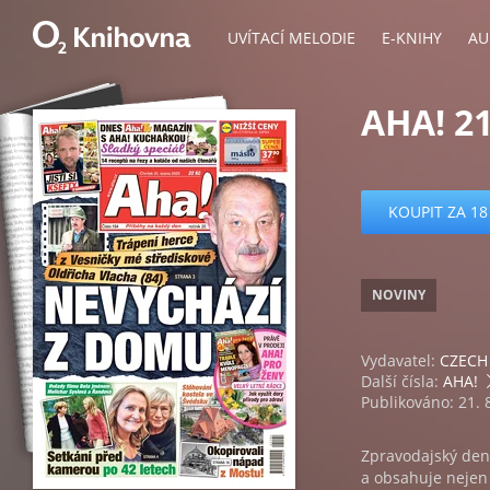
UVÍTACÍ MELODIE
E-KNIHY
AU
AHA! 21
KOUPIT ZA 18
NOVINY
Vydavatel:
CZECH 
Další čísla:
AHA!
Publikováno: 21. 
Zpravodajský den
a obsahuje nejen a