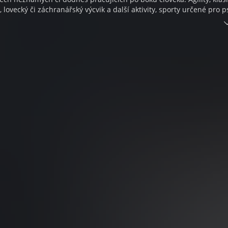
, lovecký či záchranářský výcvik a další aktivity, sporty určené pro p
ajitele mají u nás své pevné místo, stejně jako reportáže z nich.
mavými lidmi, skutečné příběhy psů a jejich majitelů, tipy na výlet
stí a být mu dobrým parťákem, průvodcem by mělo být povinností k
itele. Rádi vám v tom pomáháme každý měsíc už od roku 1954.