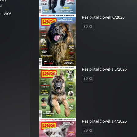
sí
více
Pes přítel člověk 6/2026
y… Mít
aždého
89 Kč
Pes přítel člověka 5/2026
89 Kč
Pes přítel člověka 4/2026
79 Kč