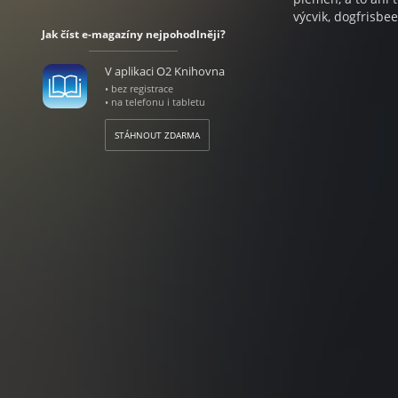
výcvik, dogfrisbee
parťáky a jejich m
Jak číst e-magazíny nejpohodlněji?
Rozhovory se zají
psa je velké ště
V aplikaci O2 Knihovna
zodpovědného maj
• bez registrace
• na telefonu i tabletu
STÁHNOUT ZDARMA