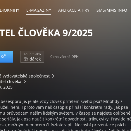
DIOKNIHY
E-MAGAZÍNY
APLIKACE A HRY
SMS/MMS INFO
ÍTEL ČLOVĚKA 9/2025
Koupit jako
 KČ
Cena včetně DPH
dárek
á vydavatelská společnost
ítel člověka
8. 2025
a bezesporu je, je ale vždy člověk přítelem svého psa? Mnohdy z
žel, není. I proto vám náš časopis přináší konkrétní rady, jak psa
 mu průvodcem naším lidským světem. V časopise najdete oblíbené
eriály, jak psa naučit konkrétní dovednosti, triky, cviky. Pravideln
psa, možným nemocem či fyzioterapii. Nechybí prezentace psích
těch neznámých či dodnes pracujících po boku člověka. Agility, klas