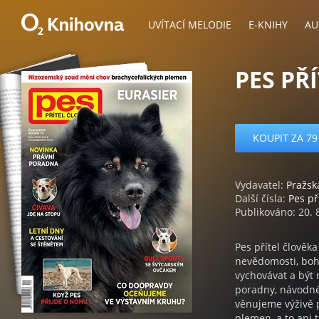
UVÍTACÍ MELODIE
E-KNIHY
AU
PES PŘ
KOUPIT ZA 79
Vydavatel:
Pražsk
Další čísla:
Pes př
Publikováno: 20. 
Pes přítel člověk
nevědomosti, bohu
vychovávat a být
poradny, návodné s
věnujeme výživě 
plemen, a to ani 