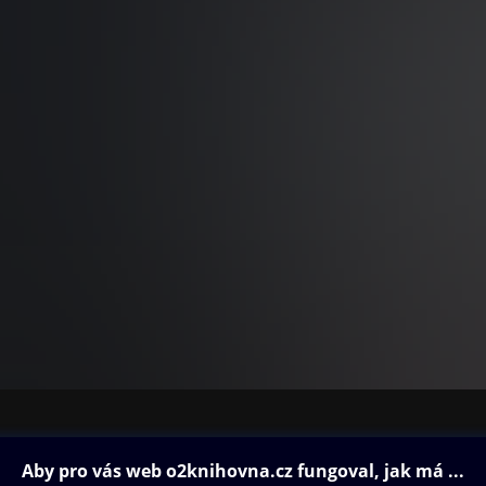
ovna
Další zábava