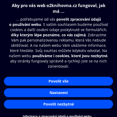
Obsah ke stažení
Moje O2 Knihovna
Další zábava
© O2 Czech Republic a.s.
Nákupní řád
Přístupnost
Aplikace O2 Knihovna
Zásady zpracování osobních údajů
Čti a poslouchej své e-knihy a
Cookies
audioknihy rychleji a pohodlněji.
Nastavení cookies
STÁHNOUT