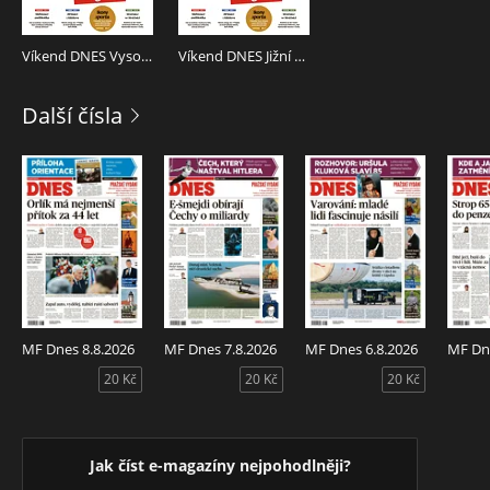
V RÁMCI NÁKUPU MÁTE K DISPOZICI 2 LIBOVOLNÁ
REGIONÁLNÍ VYDÁNÍ TOHOTO TITULU.
Víkend DNES Vysočina - 9.8.2025
Víkend DNES Jižní Čechy - 9.8.2025
Další čísla
MF Dnes 8.8.2026
MF Dnes 7.8.2026
MF Dnes 6.8.2026
MF Dne
20 Kč
20 Kč
20 Kč
Jak číst e-magazíny nejpohodlněji?