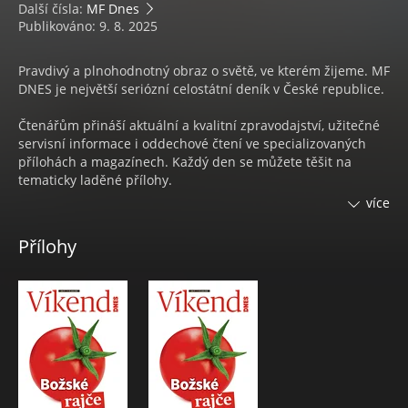
Další čísla:
MF Dnes
Publikováno: 9. 8. 2025
Pravdivý a plnohodnotný obraz o světě, ve kterém žijeme. MF
DNES je největší seriózní celostátní deník v České republice.
Čtenářům přináší aktuální a kvalitní zpravodajství, užitečné
servisní informace i oddechové čtení ve specializovaných
přílohách a magazínech. Každý den se můžete těšit na
tematicky laděné přílohy.
více
Každý týden na 4 magazíny:
Přílohy
• Pondělí s nejčtenějším ženským časopisem
ONA DNES
• V úterý čtenáři naleznou speciální přílohu s ověřenými
spotřebitelskými
TESTY KVALITY
• Středa s inspirací pro váš domov a zahradu v
DOMA DNES
• Čtvrtek s televizním programem
Magazín DNES+TV
• Pátek se mohou čtenáři těšit na časopis
DNES Speciál
• Sobota se spoustou zajímavého čtení na volné dny ve
Víkend DNES a v Orientaci Lidových novin.