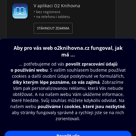
V aplikaci O2 Knihovna
• bez registrace
• na telefonu i tabletu
STÁHNOUT ZDARMA
Obsah ke stažení
Moje O2 Knihovna
Další zábava
© O2 Czech Republic a.s.
Nákupní řád
Přístupnost