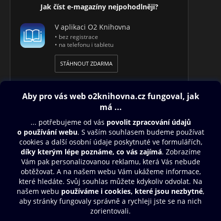
Jak číst e-magazíny nejpohodlněji?
V aplikaci O2 Knihovna
• bez registrace
• na telefonu i tabletu
STÁHNOUT ZDARMA
Obsah ke stažení
Moje O2 Knihovna
Další zábava
© O2 Czech Republic a.s.