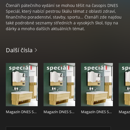
Čtenáři pátečního vydání se mohou těšit na časopis DNES
Speciál, který nabízí pestrou škálu témat z oblasti zdraví,
finančního poradenství, stavby, sportu… Čtenáři zde najdou
také podrobné seznamy středních a vysokých škol, tipy na
dárky a mnoho dalších aktuálních témat.
Další čísla
Magazín DNES SPECIÁL Severní Čechy - 7.8.2026
Magazín DNES SPECIÁL Střední Čechy - 7.8.2026
Magazín DNES SPECIÁL Pardubický - 7.8.2026