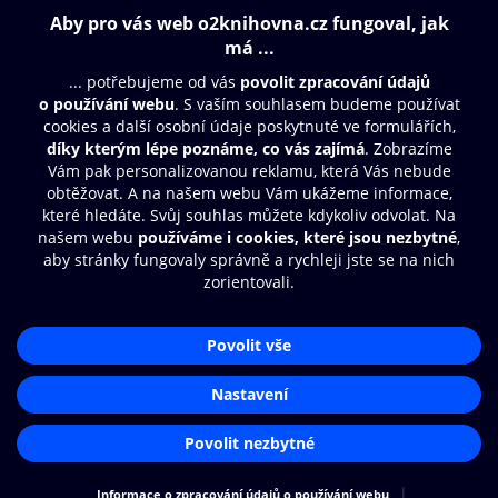
Obsah ke stažení
Moje O2 Knihovna
Další zábava
© O2 Czech Republic a.s.
Nákupní řád
Přístupnost
Aplikace O2 Knihovna
Zásady zpracování osobních údajů
Čti a poslouchej své e-knihy a
Cookies
audioknihy rychleji a pohodlněji.
Nastavení cookies
STÁHNOUT