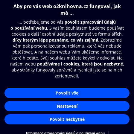
Obsah ke stažení
Moje O2 Knihovna
Další zábava
© O2 Czech Republic a.s.
Nákupní řád
Přístupnost
Aplikace O2 Knihovna
Zásady zpracování osobních údajů
Čti a poslouchej své e-knihy a
Cookies
audioknihy rychleji a pohodlněji.
Nastavení cookies
STÁHNOUT