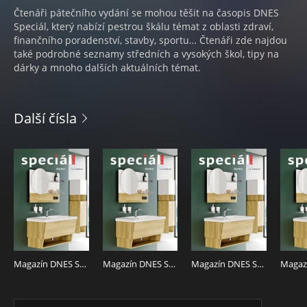
Čtenáři pátečního vydání se mohou těšit na časopis DNES
Speciál, který nabízí pestrou škálu témat z oblasti zdraví,
finančního poradenství, stavby, sportu… Čtenáři zde najdou
také podrobné seznamy středních a vysokých škol, tipy na
dárky a mnoho dalších aktuálních témat.
Další čísla
Magazín DNES SPECIÁL Severní Čechy - 7.8.2026
Magazín DNES SPECIÁL Střední Čechy - 7.8.2026
Magazín DNES SPECIÁL Pardubický - 7.8.2026