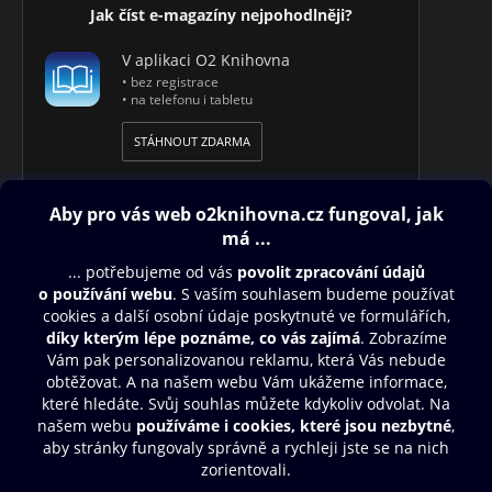
Jak číst e-magazíny nejpohodlněji?
V aplikaci O2 Knihovna
• bez registrace
• na telefonu i tabletu
STÁHNOUT ZDARMA
Obsah ke stažení
Moje O2 Knihovna
Další zábava
© O2 Czech Republic a.s.