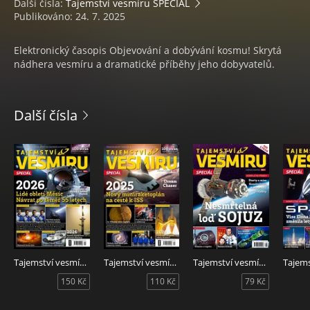
Další čísla:
Tajemství vesmíru SPECIÁL
Publikováno: 24. 7. 2025
Elektronický časopis Objevování a dobývání kosmu! Skrytá
nádhera vesmíru a dramatické příběhy jeho dobyvatelů.
Další čísla
Tajemství vesmíru SPECIÁL zima 2026
Tajemství vesmíru SPECIÁL zima 2025
Tajemství vesmíru SPECIÁL léto 2024
150 Kč
110 Kč
79 Kč