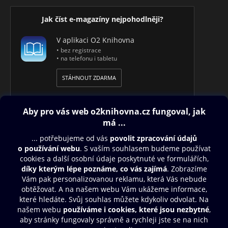
Jak číst e-magazíny nejpohodlněji?
V aplikaci O2 Knihovna
• bez registrace
• na telefonu i tabletu
STÁHNOUT ZDARMA
Obsah ke stažení
Moje O2 Knihovna
Další zábava
© O2 Czech Republic a.s.