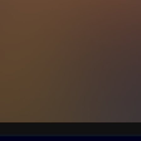
ovna
Další zábava