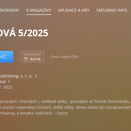
DIOKNIHY
E-MAGAZÍNY
APLIKACE A HRY
SMS/MMS INFO
OVÁ 5/2025
Koupit jako
 KČ
Cena včetně DPH
dárek
ublishing, s. r. o.
tová
7. 2025
stranách i frontách i. světové války., prozatím ve formě čtvrtletníku.
lastní vojenskou historii, velké války. téma volalo po časopiseck
mínanou v mnoha rodinách – čechy