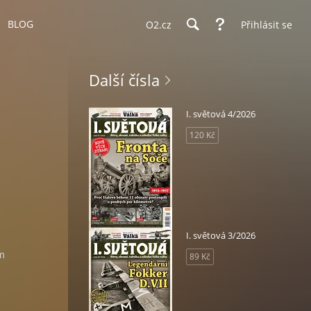
BLOG
O2.cz
Přihlásit se
Další čísla
I. světová 4/2026
120 Kč
I. světová 3/2026
ém
89 Kč