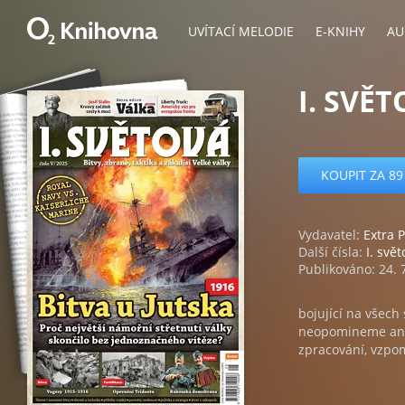
UVÍTACÍ MELODIE
E-KNIHY
AU
I. SVĚT
KOUPIT ZA 89
Vydavatel:
Extra P
Další čísla:
I. svě
Publikováno: 24. 
bojující na všech 
neopomineme ani v
zpracování, vzpo