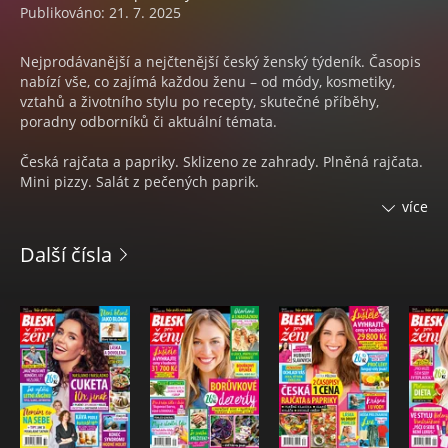
Publikováno: 21. 7. 2025
Nejprodávanější a nejčtenější český ženský týdeník. Časopis
nabízí vše, co zajímá každou ženu – od módy, kosmetiky,
vztahů a životního stylu po recepty, skutečné příběhy,
poradny odborníků či aktuální témata.
Česká rajčata a papriky. Sklizeno ze zahrady. Plněná rajčata.
Mini pizzy. Salát z pečených paprik.
Iva Frühlingová. Nikdy jsem úplně nedospěla.
více
Luční kvítí. Do vázy i místo pilulek.
Další čísla
Letní lásky Heleny Vondráčkové. Kraťasy, hvězdy a pistáciová
zmrzlina.
10 výhod plavání. Hubnutí i pevné nervy. Pravidla nej
babiček, aby Vás vnoučata milovala.
Práce na černo? Pozor na sliby, peníze i marodění.
Co sluší lvům. Krása podle horoskopu.