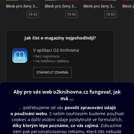
Blesk pro ženy 32/2026
Blesk pro ženy 31/2026
Blesk pro ženy 30/2026
18 Kč
18 Kč
18 Kč
Jak číst e-magazíny nejpohodlněji?
V aplikaci O2 Knihovna
• bez registrace
• na telefonu i tabletu
STÁHNOUT ZDARMA
Obsah ke stažení
Moje O2 Knihovna