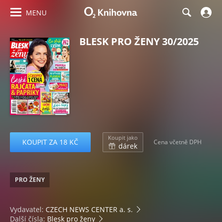
MENU
BLESK PRO ŽENY 30/2025
Koupit jako
KOUPIT ZA 18 KČ
Cena včetně DPH
dárek
PRO ŽENY
Vydavatel:
CZECH NEWS CENTER a. s.
Další čísla:
Blesk pro ženy