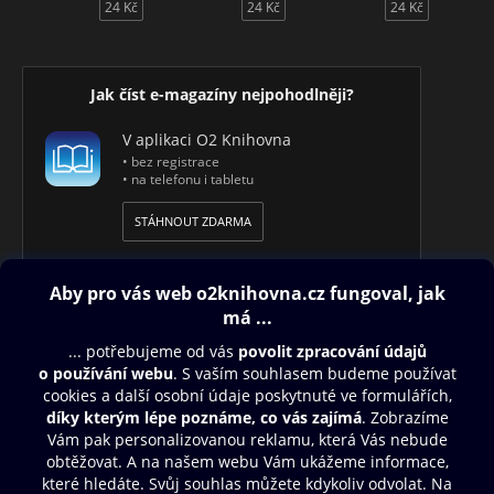
24 Kč
24 Kč
24 Kč
Jak číst e-magazíny nejpohodlněji?
V aplikaci O2 Knihovna
• bez registrace
• na telefonu i tabletu
STÁHNOUT ZDARMA
Obsah ke stažení
Moje O2 Knihovna
Další zábava