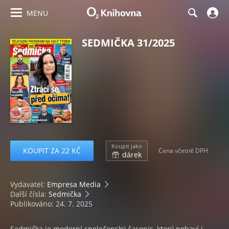
MENU
SEDMIČKA 31/2025
Koupit jako
KOUPIT ZA 22 KČ
Cena včetně DPH
dárek
Vydavatel:
Empresa Media
Další čísla:
Sedmička
Publikováno: 24. 7. 2025
Sedmička je moderní společenský časopis, který pobaví i